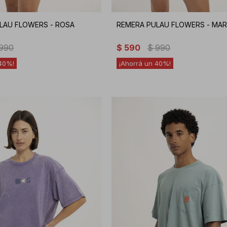
LAU FLOWERS - ROSA
REMERA PULAU FLOWERS - MA
990
$
590
$
990
40
40