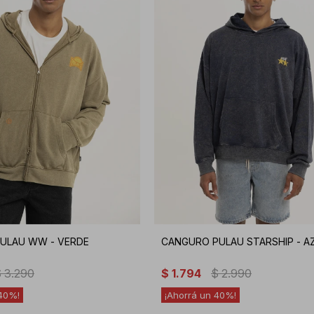
ULAU WW - VERDE
CANGURO PULAU STARSHIP - A
$
3.290
$
1.794
$
2.990
40
40