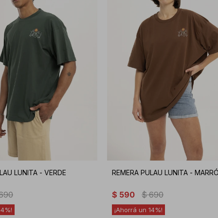
LAU LUNITA - VERDE
REMERA PULAU LUNITA - MARR
690
$
590
$
690
14
14