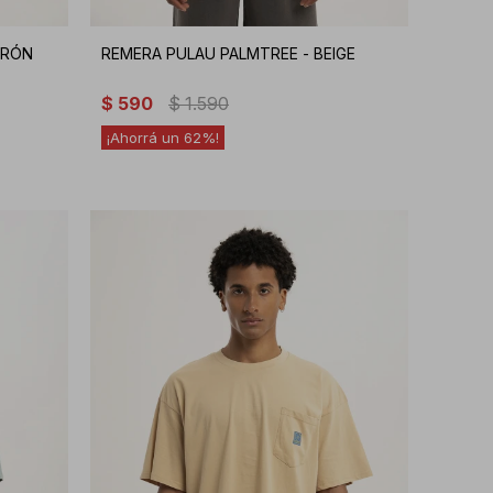
RRÓN
REMERA PULAU PALMTREE - BEIGE
$
590
$
1.590
62