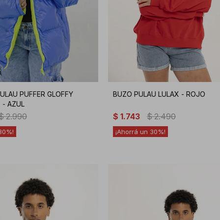
ULAU PUFFER GLOFFY
BUZO PULAU LULAX - ROJO
 - AZUL
$
2.990
$
1.743
$
2.490
30
30