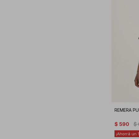
REMERA PU
$
590
$