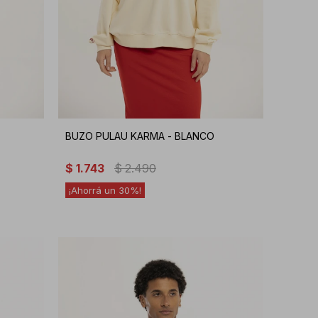
BUZO PULAU KARMA - BLANCO
$
1.743
$
2.490
30