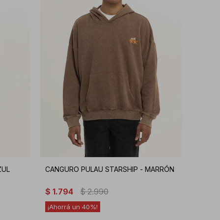
ZUL
CANGURO PULAU STARSHIP - MARRÓN
$
1.794
$
2.990
40