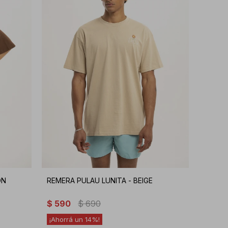
ÓN
REMERA PULAU LUNITA - BEIGE
$
590
$
690
14