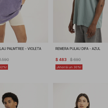
LAU PALMTREE - VIOLETA
REMERA PULAU DIFA - AZUL
1.590
$
483
$
690
62
30