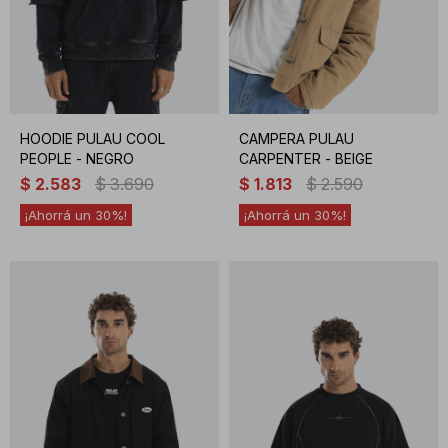
HOODIE PULAU COOL
CAMPERA PULAU
PEOPLE - NEGRO
CARPENTER - BEIGE
$
2.583
$
3.690
$
1.813
$
2.590
30
30