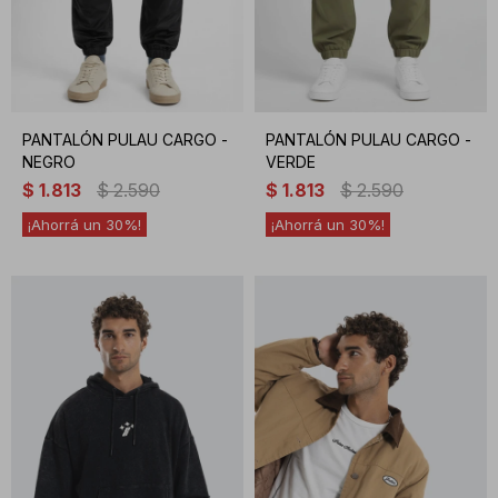
PANTALÓN PULAU CARGO -
PANTALÓN PULAU CARGO -
NEGRO
VERDE
$
1.813
$
2.590
$
1.813
$
2.590
30
30