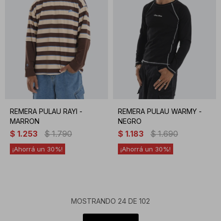
REMERA PULAU RAYI -
REMERA PULAU WARMY -
MARRON
NEGRO
$
1.253
$
1.790
$
1.183
$
1.690
30
30
MOSTRANDO
24
DE
102