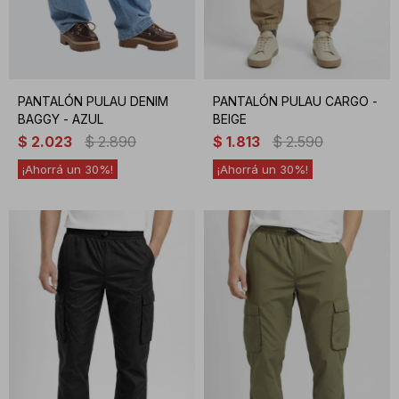
PANTALÓN PULAU DENIM
PANTALÓN PULAU CARGO -
BAGGY - AZUL
BEIGE
$
2.023
$
2.890
$
1.813
$
2.590
30
30