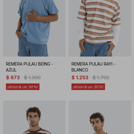
REMERA PULAU BEING -
REMERA PULAU RAYI -
AZUL
BLANCO
$
973
$
1.390
$
1.253
$
1.790
30
30