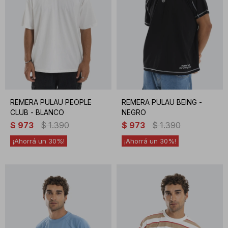
REMERA PULAU PEOPLE
REMERA PULAU BEING -
CLUB - BLANCO
NEGRO
$
973
$
1.390
$
973
$
1.390
30
30