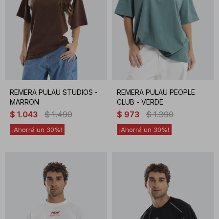
REMERA PULAU STUDIOS -
REMERA PULAU PEOPLE
MARRON
CLUB - VERDE
$
1.043
$
1.490
$
973
$
1.390
30
30