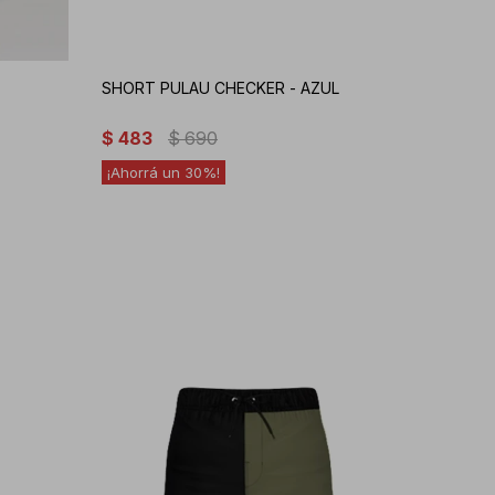
SHORT PULAU CHECKER - AZUL
$
483
$
690
30