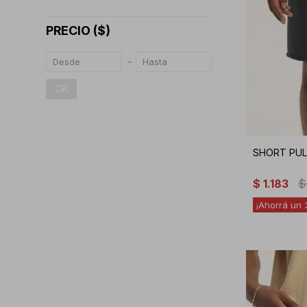
PRECIO
($)
OK
SHORT PUL
$
1.183
$