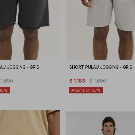
AU JOGGING - GRIS
SHORT PULAU JOGGING - GRIS
1.690
$
1.183
$
1.690
30
30