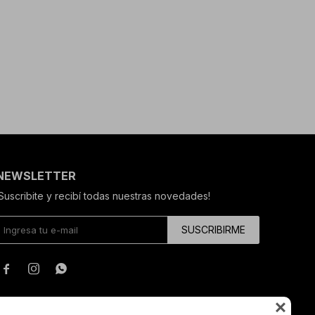
NEWSLETTER
¡Suscribite y recibí todas nuestras novedades!
SUSCRIBIRME



