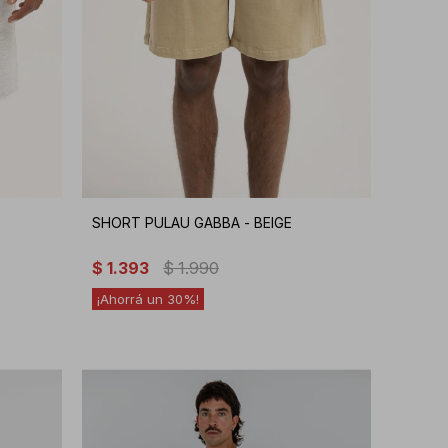
SHORT PULAU GABBA - BEIGE
$
1.393
$
1.990
30