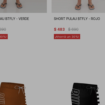
AU BTFLY - VERDE
SHORT PULAU BTFLY - ROJO
690
$
483
$
690
30
30