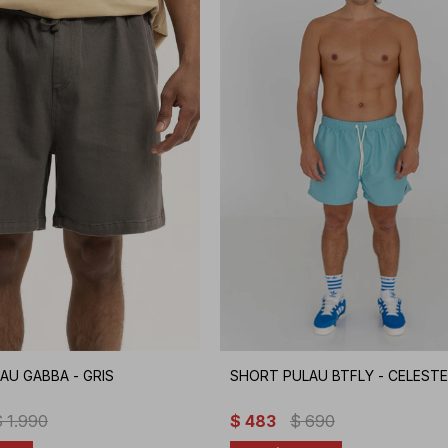
AU GABBA - GRIS
SHORT PULAU BTFLY - CELEST
$
1.990
$
483
$
690