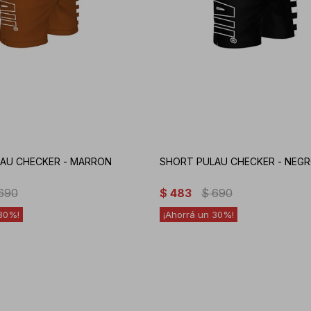
AU CHECKER - MARRON
SHORT PULAU CHECKER - NEG
690
$
483
$
690
30
30