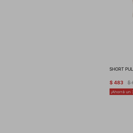
SHORT PUL
$
483
$