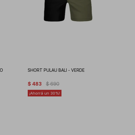
RO
SHORT PULAU BALI - VERDE
$
483
$
690
30