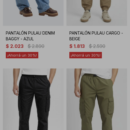
PANTALÓN PULAU DENIM
PANTALÓN PULAU CARGO -
BAGGY - AZUL
BEIGE
$
2.023
$
2.890
$
1.813
$
2.590
30
30