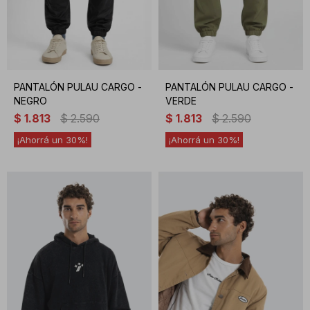
PANTALÓN PULAU CARGO -
PANTALÓN PULAU CARGO -
NEGRO
VERDE
$
1.813
$
2.590
$
1.813
$
2.590
30
30