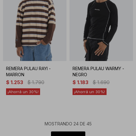
REMERA PULAU RAYI -
REMERA PULAU WARMY -
MARRON
NEGRO
$
1.253
$
1.790
$
1.183
$
1.690
30
30
MOSTRANDO
24
DE
45