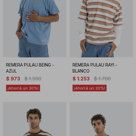
REMERA PULAU BEING -
REMERA PULAU RAYI -
AZUL
BLANCO
$
973
$
1.390
$
1.253
$
1.790
30
30