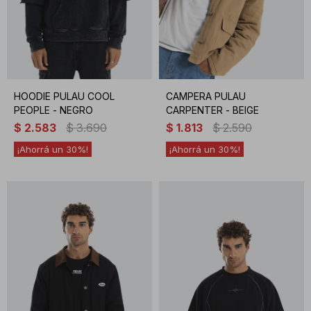
HOODIE PULAU COOL
CAMPERA PULAU
PEOPLE - NEGRO
CARPENTER - BEIGE
$
2.583
$
3.690
$
1.813
$
2.590
30
30