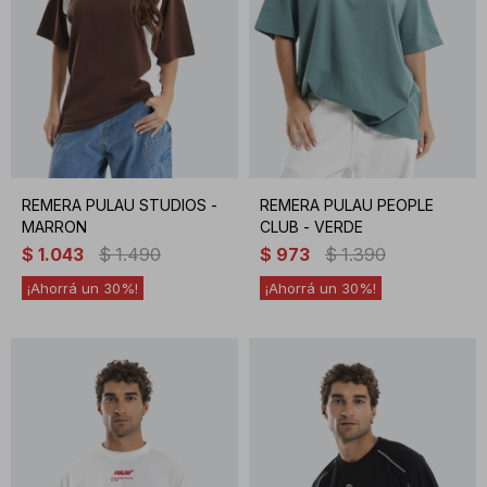
REMERA PULAU STUDIOS -
REMERA PULAU PEOPLE
MARRON
CLUB - VERDE
$
1.043
$
1.490
$
973
$
1.390
30
30