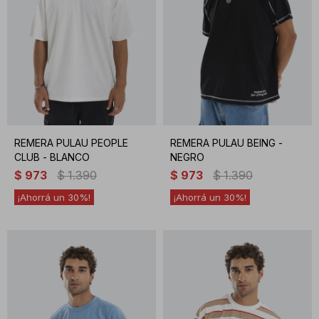
REMERA PULAU PEOPLE
REMERA PULAU BEING -
CLUB - BLANCO
NEGRO
$
973
$
1.390
$
973
$
1.390
30
30