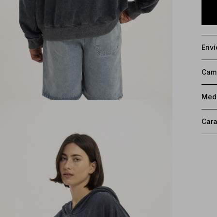
Enví
Camb
Med
Cara