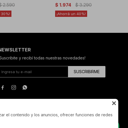
$
2.590
$
1.974
$
3.290
30
40
NEWSLETTER
¡Suscribite y recibí todas nuestras novedades!
SUSCRIBIRME




zar el contenido y los anuncios, ofrecer funciones de redes