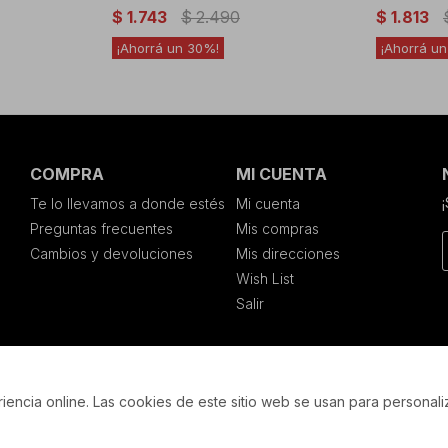
$
1.743
$
2.490
$
1.813
30
COMPRA
MI CUENTA
Te lo llevamos a donde estés
Mi cuenta
Preguntas frecuentes
Mis compras
Cambios y devoluciones
Mis direcciones
Wish List
Salir
encia online. Las cookies de este sitio web se usan para personali