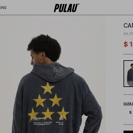
ONS
CA
P
$
1
GUÍA 
S