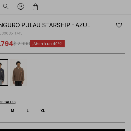
NGURO PULAU STARSHIP - AZUL
L30035-1745
.794
$
2.990
40
DE TALLES
M
L
XL