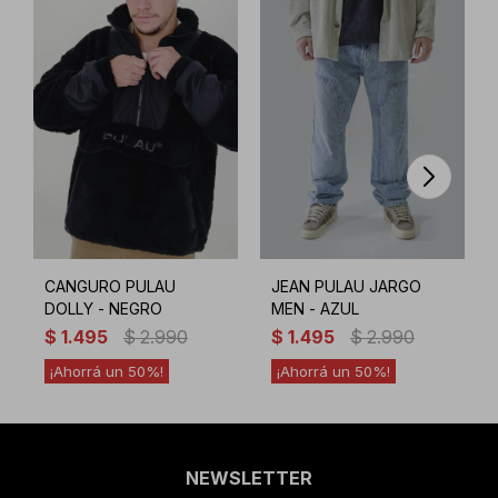
CANGURO PULAU
JEAN PULAU JARGO
DOLLY - NEGRO
MEN - AZUL
$
1.495
$
2.990
$
1.495
$
2.990
50
50
NEWSLETTER