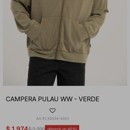
CAMPERA PULAU WW - VERDE
PL30034-4001
$
1.974
$
3.290
40