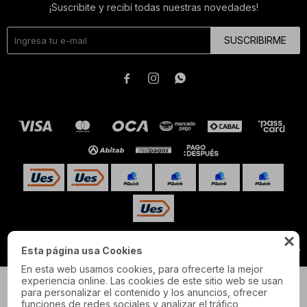
¡Suscribite y recibí todas nuestras novedades!
SUSCRIBIRME




© Copyright 2026 / Pulau
Esta página usa Cookies
En esta web usamos cookies, para ofrecerte la mejor
experiencia online. Las cookies de este sitio web se usan
GUÍA DE TALLES
para personalizar el contenido y los anuncios, ofrecer
S
M
L
XL
funciones de redes sociales y analizar el tráfico,