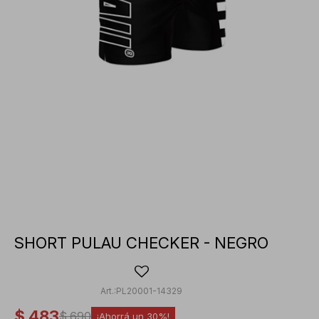
SHORT PULAU CHECKER - NEGRO
PL20001-14329
$
483
$
690
30