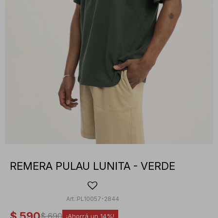
REMERA PULAU LUNITA - VERDE
PL10057-2844
$
590
$
690
14