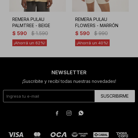
REMERA PULAU
REMERA PULAU
PALMTREE - BEIGE
FLOWERS - MARRÓN
$
590
$
1.590
$
590
$
990
62
40
NEWSLETTER
¡Suscribite y recibí todas nuestras novedades!
SUSCRIBIRME


