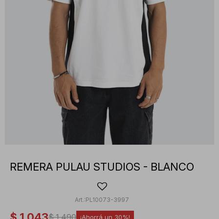
REMERA PULAU STUDIOS - BLANCO
PL10073-3997
$
1.043
$
1.490
30