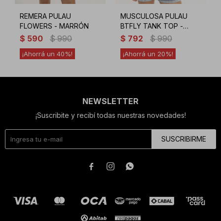
REMERA PULAU
MUSCULOSA PULAU
FLOWERS - MARRÓN
BTFLY TANK TOP -
BEIGE
$
590
$
990
$
792
$
990
40
20
NEWSLETTER
¡Suscribite y recibí todas nuestras novedades!
SUSCRIBIRME


