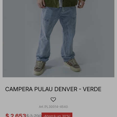
CAMPERA PULAU DENVER - VERDE
PL30014-4540
$
2.653
$
3.790
30