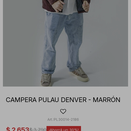
CAMPERA PULAU DENVER - MARRÓN
PL30014-2186
$
2.653
$
3.790
30