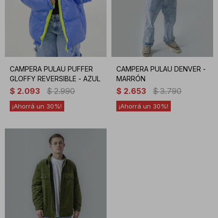
CAMPERA PULAU PUFFER
CAMPERA PULAU DENVER -
GLOFFY REVERSIBLE - AZUL
MARRÓN
$
2.093
$
2.990
$
2.653
$
3.790
30
30