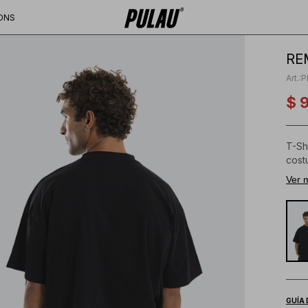
ONS
RE
P
$
T-Sh
cost
Logo
Ver 
Comp
100%
GUÍA 