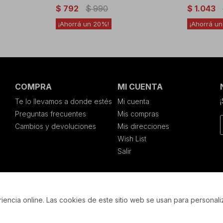
$
792
$
990
$
1.043
20
COMPRA
MI CUENTA
Te lo llevamos a donde estés
Mi cuenta
Preguntas frecuentes
Mis compras
Cambios y devoluciones
Mis direcciones
Wish List
Salir
encia online. Las cookies de este sitio web se usan para personali