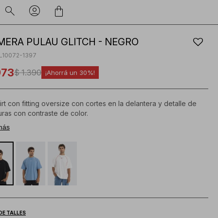
MERA PULAU GLITCH - NEGRO
L10072-1397
973
$
1.390
30
irt con fitting oversize con cortes en la delantera y detalle de
uras con contraste de color.
 bordado en el pecho centrado.
más
osición:
 algodón
DE TALLES