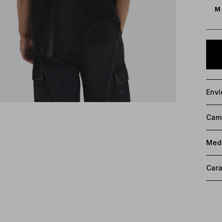
M
Enví
Camb
Med
Cara