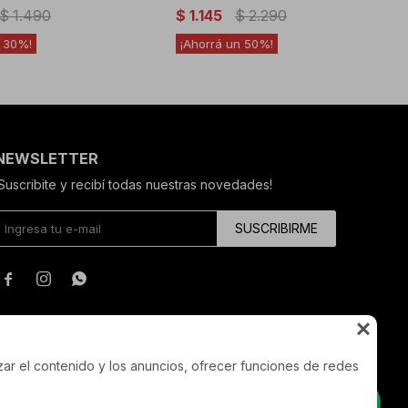
$
1.490
$
1.145
$
2.290
30
50
NEWSLETTER
¡Suscribite y recibí todas nuestras novedades!
SUSCRIBIRME




zar el contenido y los anuncios, ofrecer funciones de redes