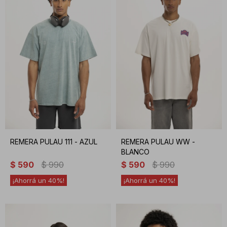
REMERA PULAU 111 - AZUL
REMERA PULAU WW -
BLANCO
$
590
$
990
$
590
$
990
40
40