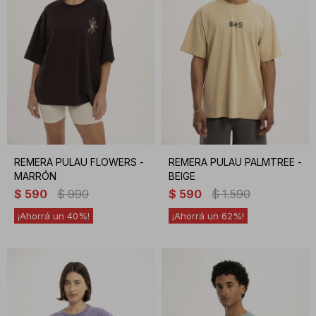
REMERA PULAU FLOWERS -
REMERA PULAU PALMTREE -
MARRÓN
BEIGE
$
590
$
990
$
590
$
1.590
40
62