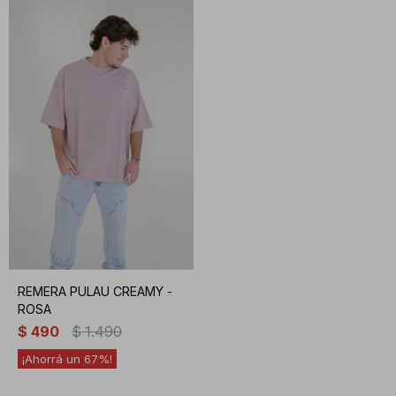
REMERA PULAU CREAMY -
ROSA
$
490
$
1.490
67