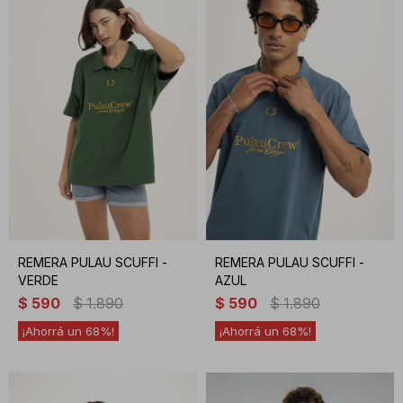
REMERA PULAU SCUFFI -
REMERA PULAU SCUFFI -
VERDE
AZUL
$
590
$
1.890
$
590
$
1.890
68
68