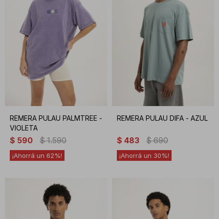
REMERA PULAU PALMTREE -
REMERA PULAU DIFA - AZUL
VIOLETA
$
590
$
1.590
$
483
$
690
62
30