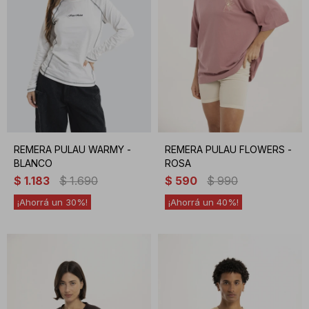
REMERA PULAU WARMY -
REMERA PULAU FLOWERS -
BLANCO
ROSA
$
1.183
$
1.690
$
590
$
990
30
40