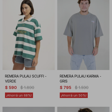
REMERA PULAU SCUFFI -
REMERA PULAU KARMA -
VERDE
GRIS
$
590
$
1.890
$
795
$
1.590
68
50