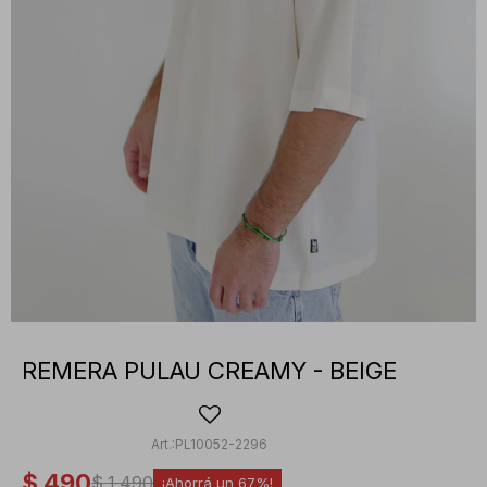
REMERA PULAU CREAMY - BEIGE
PL10052-2296
$
490
$
1.490
67