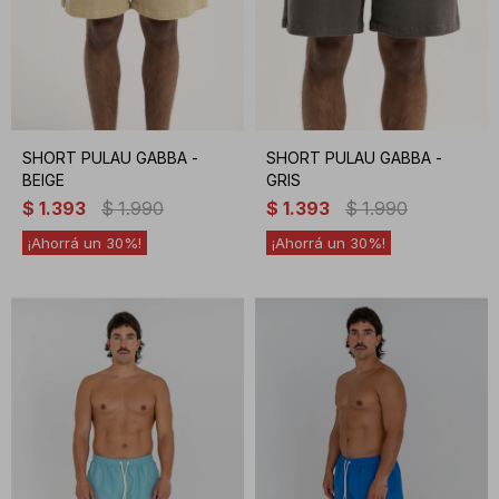
SHORT PULAU GABBA -
SHORT PULAU GABBA -
BEIGE
GRIS
$
1.393
$
1.990
$
1.393
$
1.990
30
30