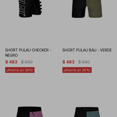
SHORT PULAU CHECKER -
SHORT PULAU BALI - VERDE
NEGRO
$
483
$
690
$
483
$
690
30
30