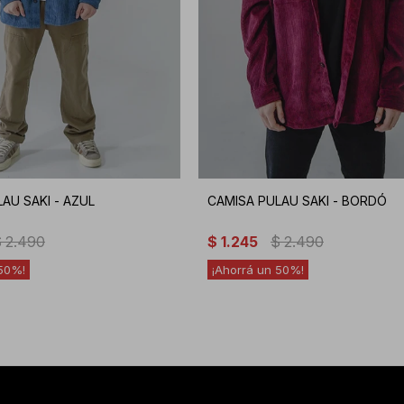
AU SAKI - AZUL
CAMISA PULAU SAKI - BORDÓ
$
2.490
$
1.245
$
2.490
50
50