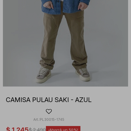
CAMISA PULAU SAKI - AZUL
PL30015-1745
$
1.245
$
2.490
50