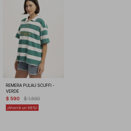
REMERA PULAU SCUFFI -
VERDE
$
590
$
1.890
68