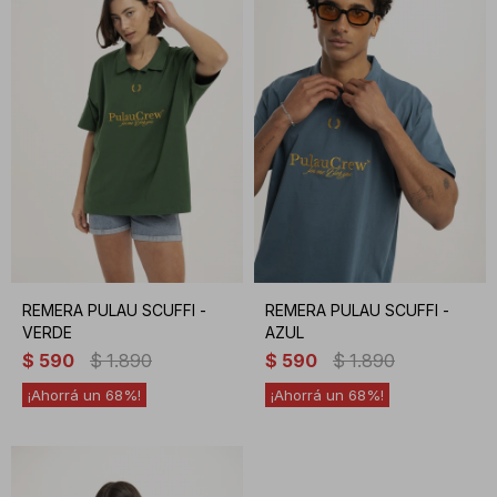
REMERA PULAU SCUFFI -
REMERA PULAU SCUFFI -
VERDE
AZUL
$
590
$
1.890
$
590
$
1.890
68
68