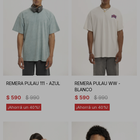
REMERA PULAU 111 - AZUL
REMERA PULAU WW -
BLANCO
$
590
$
990
$
590
$
990
40
40