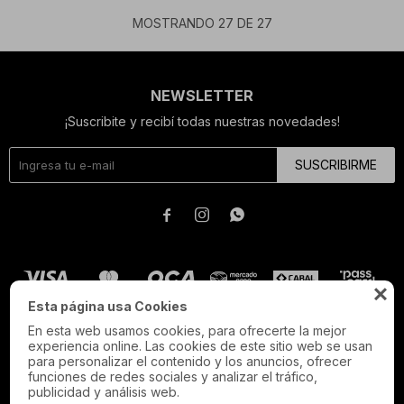
MOSTRANDO
27
DE
27
NEWSLETTER
¡Suscribite y recibí todas nuestras novedades!
SUSCRIBIRME




Esta página usa Cookies
En esta web usamos cookies, para ofrecerte la mejor
experiencia online. Las cookies de este sitio web se usan
para personalizar el contenido y los anuncios, ofrecer
funciones de redes sociales y analizar el tráfico,
publicidad y análisis web.