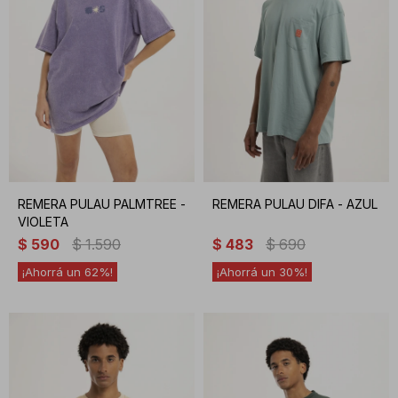
REMERA PULAU PALMTREE -
REMERA PULAU DIFA - AZUL
VIOLETA
$
590
$
1.590
$
483
$
690
62
30