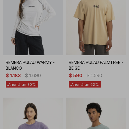
REMERA PULAU WARMY -
REMERA PULAU PALMTREE -
BLANCO
BEIGE
$
1.183
$
1.690
$
590
$
1.590
30
62