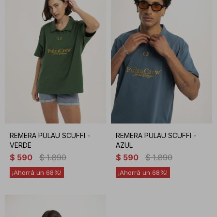
REMERA PULAU SCUFFI -
REMERA PULAU SCUFFI -
VERDE
AZUL
$
590
$
1.890
$
590
$
1.890
68
68