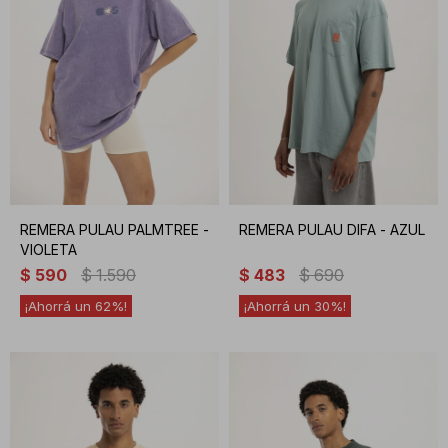
REMERA PULAU PALMTREE -
REMERA PULAU DIFA - AZUL
VIOLETA
$
590
$
1.590
$
483
$
690
62
30