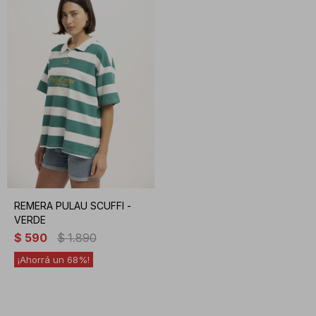
REMERA PULAU SCUFFI -
VERDE
$
590
$
1.890
68