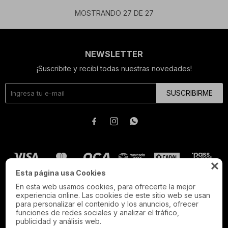
MOSTRANDO
27
DE
27
NEWSLETTER
¡Suscribite y recibí todas nuestras novedades!
SUSCRIBIRME




Esta página usa Cookies
En esta web usamos cookies, para ofrecerte la mejor
experiencia online. Las cookies de este sitio web se usan
para personalizar el contenido y los anuncios, ofrecer
funciones de redes sociales y analizar el tráfico,
publicidad y análisis web.