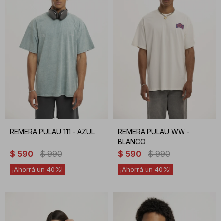
REMERA PULAU 111 - AZUL
REMERA PULAU WW -
BLANCO
$
590
$
990
$
590
$
990
40
40