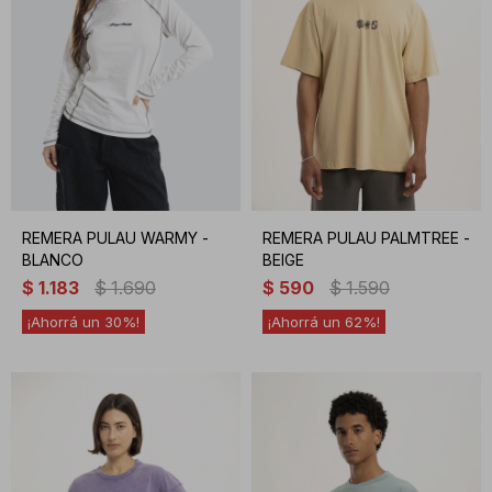
REMERA PULAU WARMY -
REMERA PULAU PALMTREE -
BLANCO
BEIGE
$
1.183
$
1.690
$
590
$
1.590
30
62