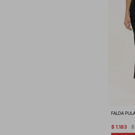
FALDA PUL
$
1.183
$