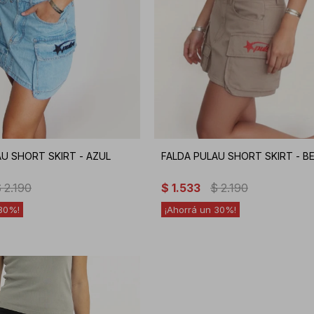
AU SHORT SKIRT - AZUL
FALDA PULAU SHORT SKIRT - BE
$
2.190
$
1.533
$
2.190
30
30