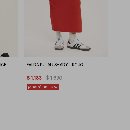
IGE
FALDA PULAU SHADY - ROJO
$
1.183
$
1.690
30