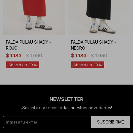
FALDA PULAU SHADY -
FALDA PULAU SHADY -
ROJO
NEGRO
$
1.183
$
1.690
$
1.183
$
1.690
30
30
NEWSLETTER
¡Suscribite y recibí todas nuestras novedades!
SUSCRIBIRME