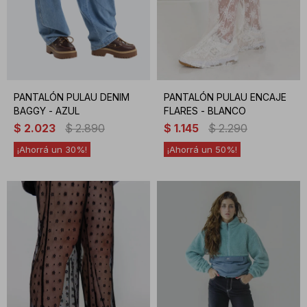
PANTALÓN PULAU DENIM
PANTALÓN PULAU ENCAJE
BAGGY - AZUL
FLARES - BLANCO
$
2.023
$
2.890
$
1.145
$
2.290
30
50