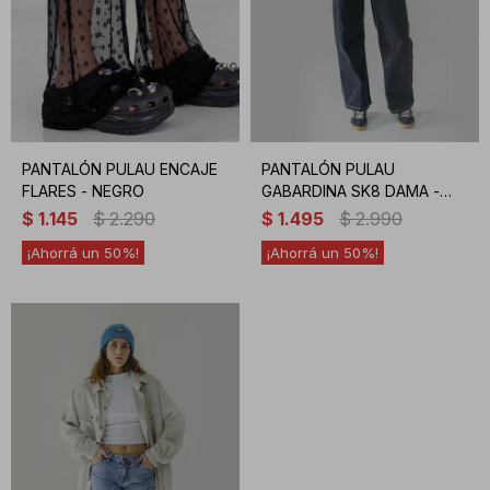
PANTALÓN PULAU ENCAJE
PANTALÓN PULAU
FLARES - NEGRO
GABARDINA SK8 DAMA -
NEGRO
$
1.145
$
2.290
$
1.495
$
2.990
50
50