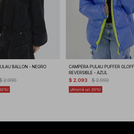
ULAU BALLON - NEGRO
CAMPERA PULAU PUFFER GLOF
REVERSIBLE - AZUL
$
2.990
$
2.093
$
2.990
30
30