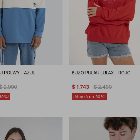
U POLWY - AZUL
BUZO PULAU LULAX - ROJO
$
2.990
$
1.743
$
2.490
30
30