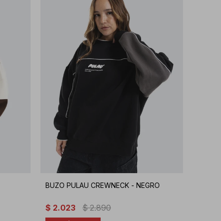
BUZO PULAU CREWNECK - NEGRO
$
2.023
$
2.890