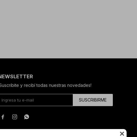
NEWSLETTER
¡Suscribite y recibí todas nuestras novedades!
SUSCRIBIRME



