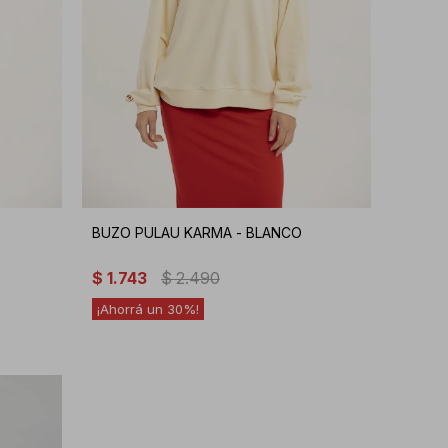
BUZO PULAU KARMA - BLANCO
$
1.743
$
2.490
30