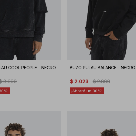
LAU COOL PEOPLE - NEGRO
BUZO PULAU BALANCE - NEGRO
$
3.690
$
2.023
$
2.890
30
30