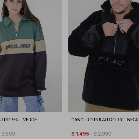
U RIPPER - VERDE
CANGURO PULAU DOLLY - NEG
$
3.590
$
1.495
$
2.990