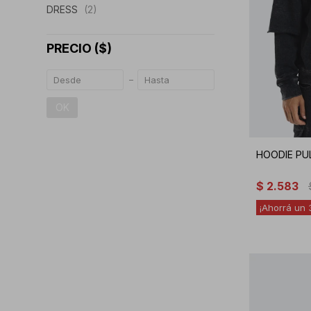
DRESS
(2)
PRECIO
($)
OK
HOODIE PU
$
2.583