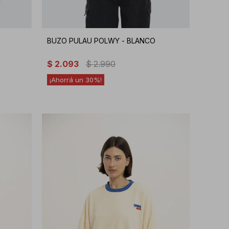
BUZO PULAU POLWY - BLANCO
$
2.093
$
2.990
30