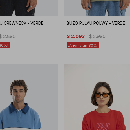
U CREWNECK - VERDE
BUZO PULAU POLWY - VERDE
$
2.890
$
2.093
$
2.990
30
30