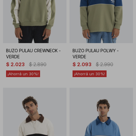
BUZO PULAU CREWNECK -
BUZO PULAU POLWY -
VERDE
VERDE
$
2.023
$
2.890
$
2.093
$
2.990
30
30