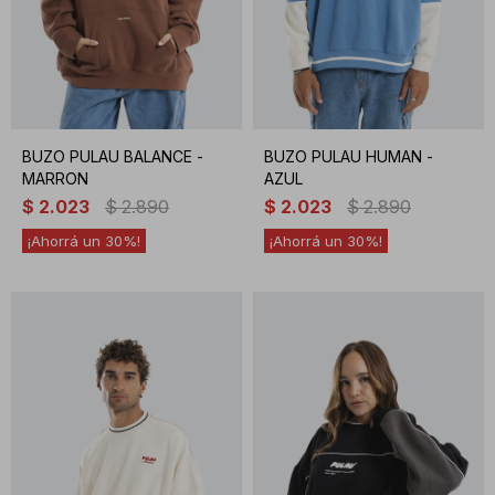
BUZO PULAU BALANCE -
BUZO PULAU HUMAN -
MARRON
AZUL
$
2.023
$
2.890
$
2.023
$
2.890
30
30