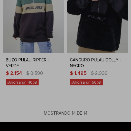
BUZO PULAU RIPPER -
CANGURO PULAU DOLLY -
VERDE
NEGRO
$
2.154
$
3.590
$
1.495
$
2.990
40
50
MOSTRANDO
14
DE
14