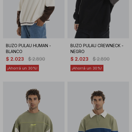
BUZO PULAU HUMAN -
BUZO PULAU CREWNECK -
BLANCO
NEGRO
$
2.023
$
2.890
$
2.023
$
2.890
30
30