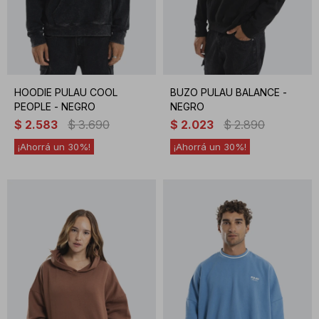
HOODIE PULAU COOL
BUZO PULAU BALANCE -
PEOPLE - NEGRO
NEGRO
$
2.583
$
3.690
$
2.023
$
2.890
30
30