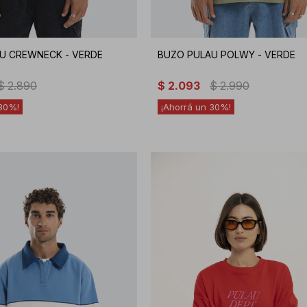
U CREWNECK - VERDE
BUZO PULAU POLWY - VERDE
$
2.890
$
2.093
$
2.990
30
30