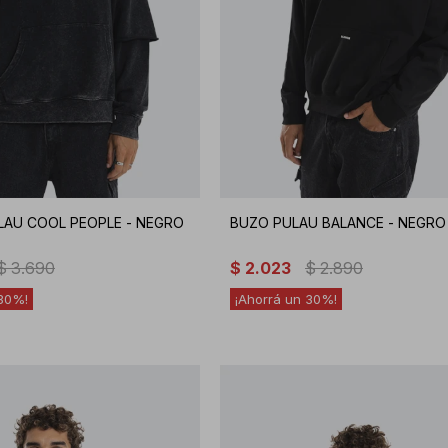
LAU COOL PEOPLE - NEGRO
BUZO PULAU BALANCE - NEGRO
$
3.690
$
2.023
$
2.890
30
30