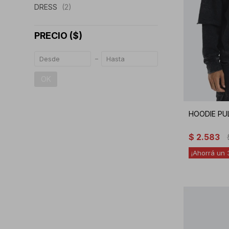
DRESS
(2)
PRECIO
($)
OK
HOODIE PU
$
2.583