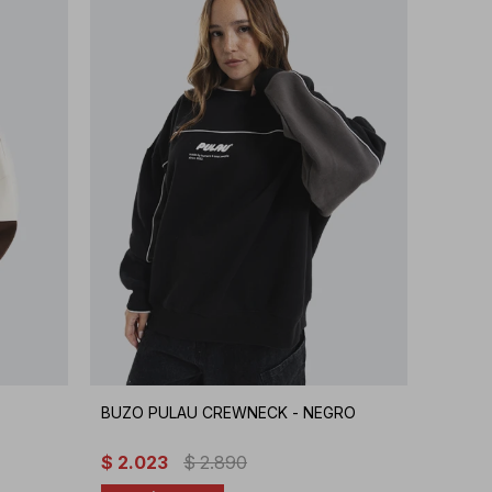
BUZO PULAU CREWNECK - NEGRO
$
2.023
$
2.890