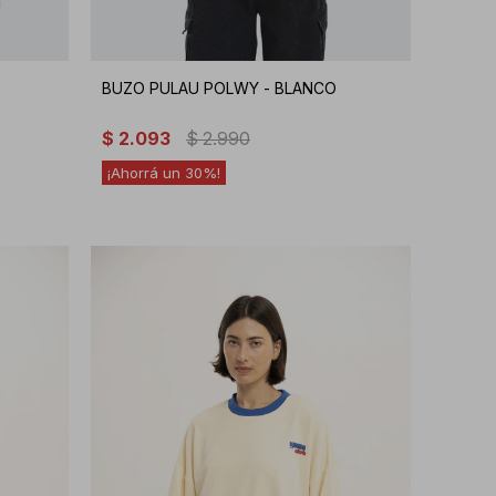
BUZO PULAU POLWY - BLANCO
$
2.093
$
2.990
30