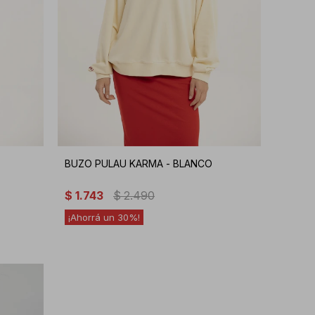
BUZO PULAU KARMA - BLANCO
$
1.743
$
2.490
30