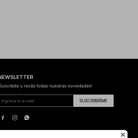
NEWSLETTER
¡Suscribite y recibí todas nuestras novedades!
SUSCRIBIRME



