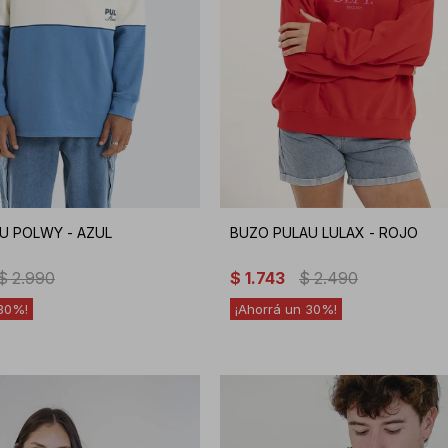
U POLWY - AZUL
BUZO PULAU LULAX - ROJO
$
2.990
$
1.743
$
2.490
30
30