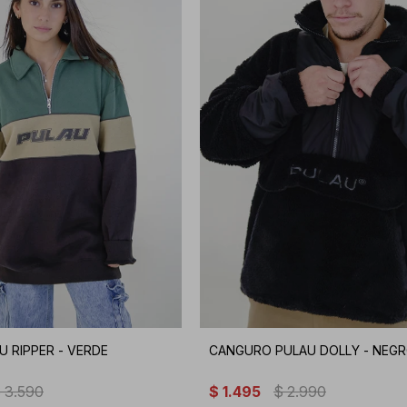
U RIPPER - VERDE
CANGURO PULAU DOLLY - NEG
$
3.590
$
1.495
$
2.990