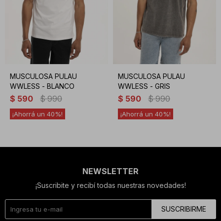
MUSCULOSA PULAU
MUSCULOSA PULAU
WWLESS - BLANCO
WWLESS - GRIS
$
590
$
990
$
590
$
990
40
40
NEWSLETTER
¡Suscribite y recibí todas nuestras novedades!
SUSCRIBIRME