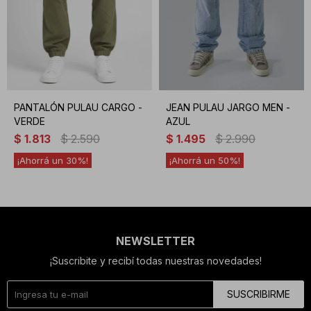
PANTALÓN PULAU CARGO -
JEAN PULAU JARGO MEN -
VERDE
AZUL
$
1.813
$
2.590
$
1.495
$
2.990
30
50
NEWSLETTER
¡Suscribite y recibí todas nuestras novedades!
SUSCRIBIRME