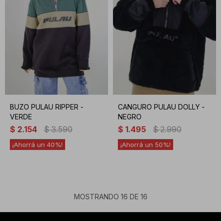
BUZO PULAU RIPPER -
CANGURO PULAU DOLLY -
VERDE
NEGRO
$
2.154
$
3.590
$
1.495
$
2.990
40
50
MOSTRANDO
16
DE
16