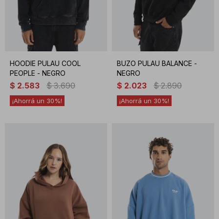
HOODIE PULAU COOL
BUZO PULAU BALANCE -
PEOPLE - NEGRO
NEGRO
$
2.583
$
3.690
$
2.023
$
2.890
30
30