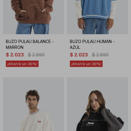
BUZO PULAU BALANCE -
BUZO PULAU HUMAN -
MARRON
AZUL
$
2.023
$
2.890
$
2.023
$
2.890
30
30