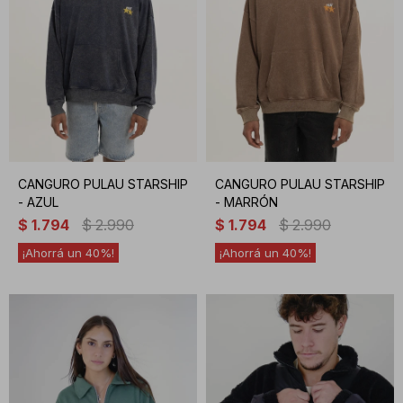
CANGURO PULAU STARSHIP
CANGURO PULAU STARSHIP
- AZUL
- MARRÓN
$
1.794
$
2.990
$
1.794
$
2.990
40
40