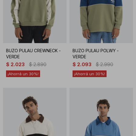
BUZO PULAU CREWNECK -
BUZO PULAU POLWY -
VERDE
VERDE
$
2.023
$
2.890
$
2.093
$
2.990
30
30