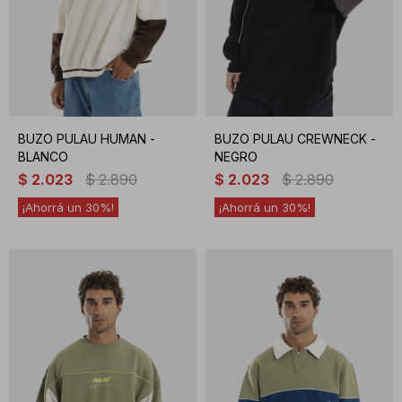
BUZO PULAU HUMAN -
BUZO PULAU CREWNECK -
BLANCO
NEGRO
$
2.023
$
2.890
$
2.023
$
2.890
30
30