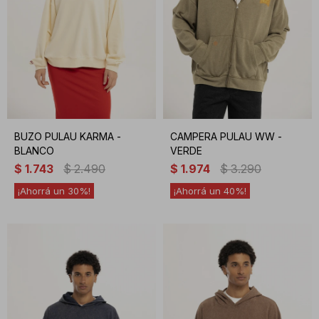
BUZO PULAU KARMA -
CAMPERA PULAU WW -
BLANCO
VERDE
$
1.743
$
2.490
$
1.974
$
3.290
30
40