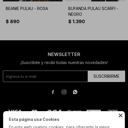
BEANIE PULAU - ROSA
BUFANDA PULAU SCARFI -
NEGRO
$
890
$
1.390
NEWSLETTER
¡Suscribite y recibí todas nuestras novedades!
SUSCRIBIRME




Esta página usa Cookies
En esta web usamos cookies, para ofrecerte la mejor