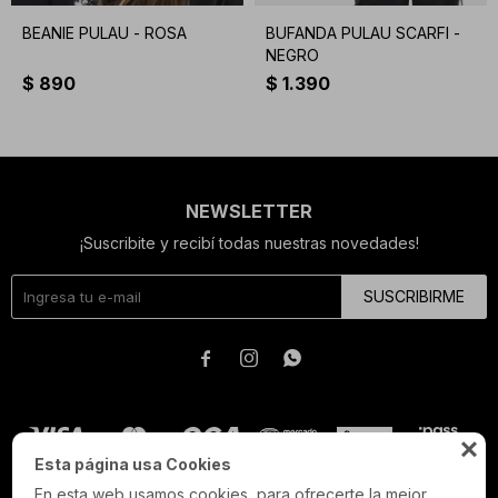
BEANIE PULAU - ROSA
BUFANDA PULAU SCARFI -
NEGRO
$
890
$
1.390
NEWSLETTER
¡Suscribite y recibí todas nuestras novedades!
SUSCRIBIRME




Esta página usa Cookies
En esta web usamos cookies, para ofrecerte la mejor