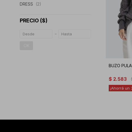
DRESS
(2)
PRECIO
($)
OK
BUZO PULAU
$
2.583