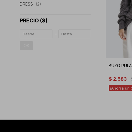
DRESS
(2)
PRECIO
($)
OK
BUZO PULAU
$
2.583