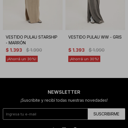
VESTIDO PULAU STARSHIP
VESTIDO PULAU WW - GRIS
- MARRÓN
$
1.393
$
1.990
$
1.393
$
1.990
30
30
NEWSLETTER
¡Suscribite y recibí todas nuestras novedades!
SUSCRIBIRME