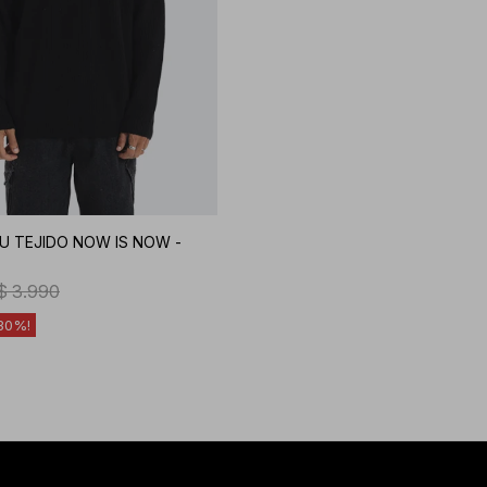
U TEJIDO NOW IS NOW -
$
3.990
30