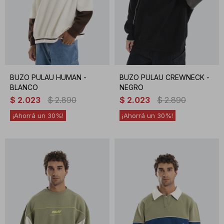
BUZO PULAU HUMAN -
BUZO PULAU CREWNECK -
BLANCO
NEGRO
$
2.023
$
2.890
$
2.023
$
2.890
30
30