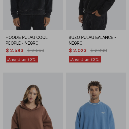
HOODIE PULAU COOL
BUZO PULAU BALANCE -
PEOPLE - NEGRO
NEGRO
$
2.583
$
3.690
$
2.023
$
2.890
30
30