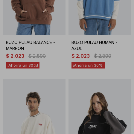
BUZO PULAU BALANCE -
BUZO PULAU HUMAN -
MARRON
AZUL
$
2.023
$
2.890
$
2.023
$
2.890
30
30