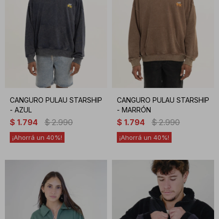
CANGURO PULAU STARSHIP
CANGURO PULAU STARSHIP
- AZUL
- MARRÓN
$
1.794
$
2.990
$
1.794
$
2.990
40
40