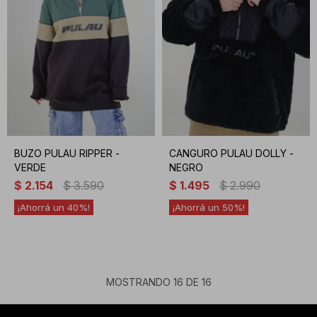
BUZO PULAU RIPPER -
CANGURO PULAU DOLLY -
VERDE
NEGRO
$
2.154
$
3.590
$
1.495
$
2.990
40
50
MOSTRANDO
16
DE
16