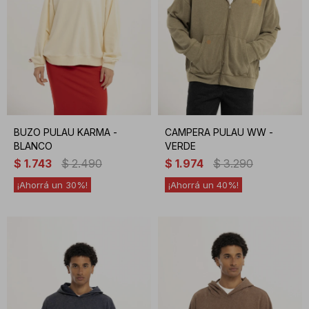
BUZO PULAU KARMA -
CAMPERA PULAU WW -
BLANCO
VERDE
$
1.743
$
2.490
$
1.974
$
3.290
30
40