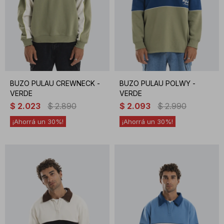
BUZO PULAU CREWNECK -
BUZO PULAU POLWY -
VERDE
VERDE
$
2.023
$
2.890
$
2.093
$
2.990
30
30